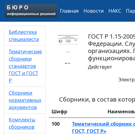
Главная
Новости
НАКС
Па
Библиотека
ГОСТ Р 1.15-200
специалиста
Федерации. Сл
организациях. 
Тематические
функциониров
сборники
стандартов
Действует
ГОСТ и ГОСТ
Электр
Р
Сборники
Сборники, в состав кот
нормативных
документов
Шифр
Наименов
Комплекты
100
Тематический сборник 
сборников
ГОСТ, ГОСТ Р»